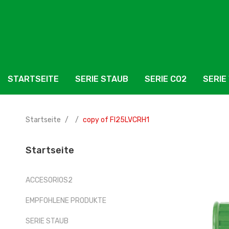
STARTSEITE
SERIE STAUB
SERIE CO2
SERIE
MENU TITLE
Startseite
copy of FI25LVCRH1
Startseite
ACCESORIOS2
EMPFOHLENE PRODUKTE
SERIE STAUB