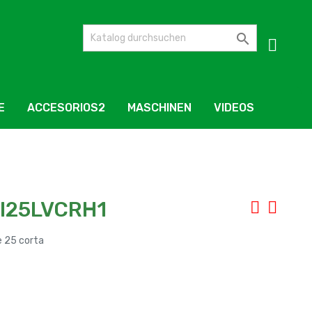

E
ACCESORIOS2
MASCHINEN
VIDEOS
FI25LVCRH1
e 25 corta