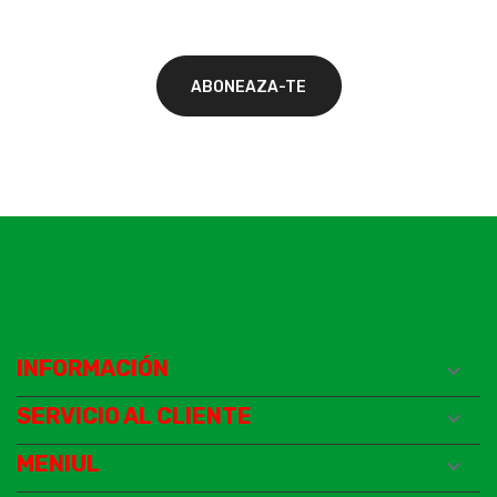
INFORMACIÓN

SERVICIO AL CLIENTE

MENIUL
