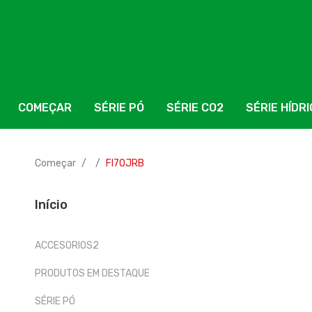
COMEÇAR
SÉRIE PÓ
SÉRIE CO2
SÉRIE HÍDR
Começar
FI70JRB
Início
ACCESORIOS2
PRODUTOS EM DESTAQUE
SÉRIE PÓ