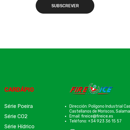
CARDÁPIO
Série Poeira
Dirección: Polígono Industrial C
Castellanos de Moriscos, Salama
Série CO2
Email: fireice@fireice.es
Teléfono: +34 923 36 15 57
Série Hídrico