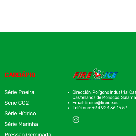
CARDÁPIO
Série Poeira
Dirección: Polígono Industrial C
Castellanos de Moriscos, Salama
Série CO2
Email: fireice@fireice.es
Teléfono: +34 923 36 15 57
Série Hídrico
Série Marinha
Pressão Geminada