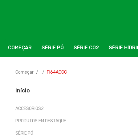
COMEÇAR
SÉRIE PÓ
SÉRIE CO2
SÉRIE HÍDR
Começar
FI64ACCC
Início
ACCESORIOS2
PRODUTOS EM DESTAQUE
SÉRIE PÓ